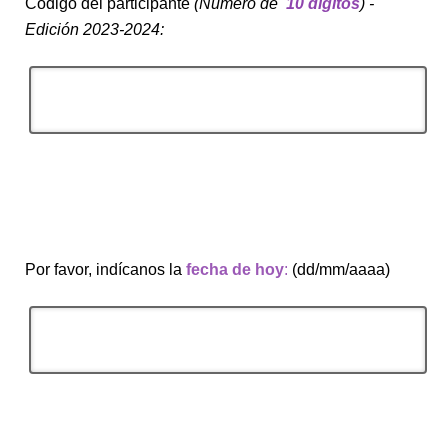
Código del participante
(Número de
10 dígitos
) -
Edición 2023-2024:
Por favor, indícanos la
fecha de hoy
:
(dd/mm/aaaa)